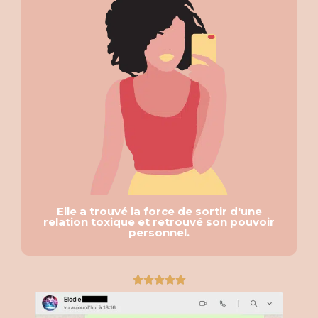
Elle a trouvé la force de sortir d'une
relation toxique et retrouvé son pouvoir
personnel.
Noté





5
sur