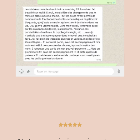
5
Noté





5