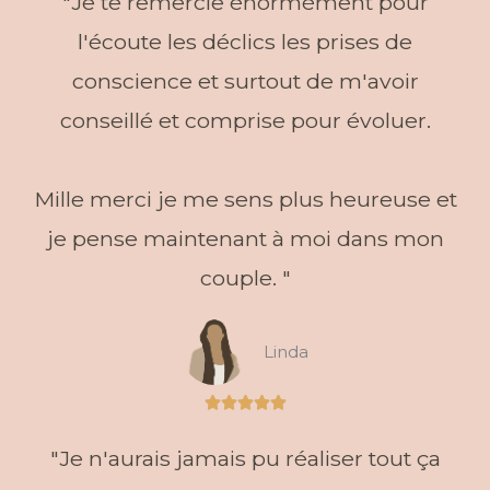
"Je te remercie énormément pour
sur
5
l'écoute les déclics les prises de
conscience et surtout de m'avoir
conseillé et comprise pour évoluer.
Mille merci je me sens plus heureuse et
je pense maintenant à moi dans mon
couple. "
Linda
Noté





5
"Je n'aurais jamais pu réaliser tout ça
sur
5