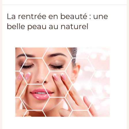
La rentrée en beauté : une
La
rentrée
belle peau au naturel
en
beauté
:
une
belle
peau
au
naturel