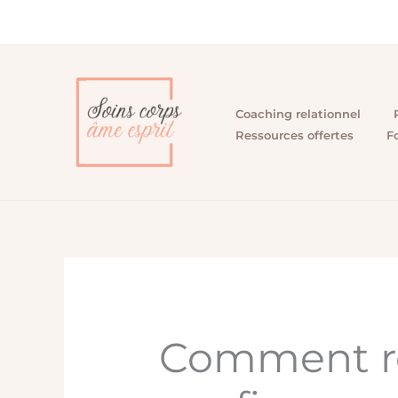
Aller
au
contenu
Coaching relationnel
Ressources offertes
F
Comment re